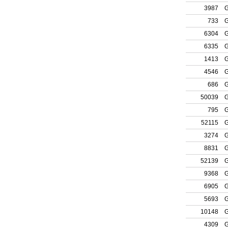
3987
G
733
G
6304
G
6335
G
1413
G
4546
G
686
G
50039
G
795
G
52115
G
3274
G
8831
G
52139
G
9368
G
6905
G
5693
G
10148
G
4309
G