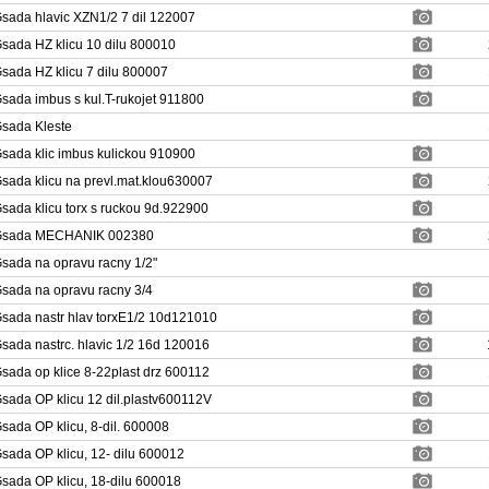
sada hlavic XZN1/2 7 dil 122007
sada HZ klicu 10 dilu 800010
sada HZ klicu 7 dilu 800007
sada imbus s kul.T-rukojet 911800
sada Kleste
sada klic imbus kulickou 910900
sada klicu na prevl.mat.klou630007
sada klicu torx s ruckou 9d.922900
sada MECHANIK 002380
sada na opravu racny 1/2"
sada na opravu racny 3/4
sada nastr hlav torxE1/2 10d121010
sada nastrc. hlavic 1/2 16d 120016
sada op klice 8-22plast drz 600112
sada OP klicu 12 dil.plastv600112V
sada OP klicu, 8-dil. 600008
sada OP klicu, 12- dilu 600012
sada OP klicu, 18-dilu 600018