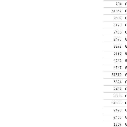
734
G
51857
G
9509
G
1170
G
7480
G
2475
G
3273
G
5786
G
4545
G
4547
G
51512
G
5824
G
2487
G
9003
G
51000
G
2473
G
2463
G
1307
G