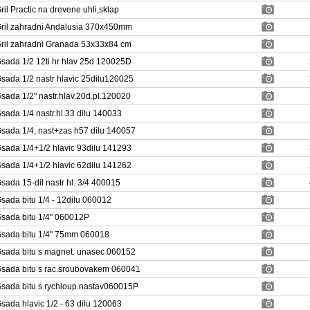
ril Practic na drevene uhli,sklap
ril zahradni Andalusia 370x450mm
ril zahradni Granada 53x33x84 cm
sada 1/2 12ti hr hlav 25d 120025D
sada 1/2 nastr hlavic 25dilu120025
sada 1/2" nastr.hlav.20d.pl.120020
sada 1/4 nastr.hl.33 dilu 140033
sada 1/4, nast+zas h57 dilu 140057
sada 1/4+1/2 hlavic 93dilu 141293
sada 1/4+1/2 hlavic 62dilu 141262
sada 15-dil nastr hl. 3/4 400015
sada bitu 1/4 - 12dilu 060012
sada bitu 1/4" 060012P
sada bitu 1/4" 75mm 060018
sada bitu s magnet. unasec 060152
sada bitu s rac.sroubovakem 060041
sada bitu s rychloup.nastav060015P
sada hlavic 1/2 - 63 dilu 120063