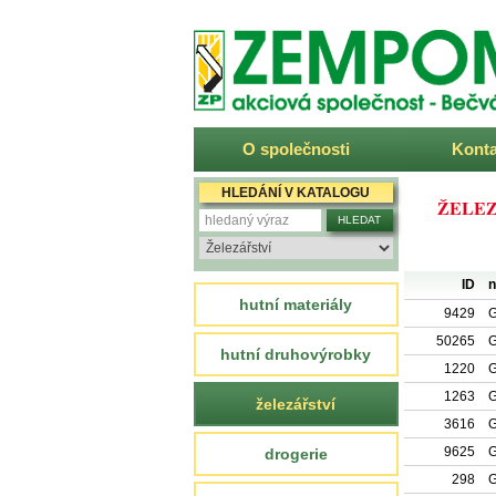
ZEMPOM
O společnosti
Konta
HLEDÁNÍ V KATALOGU
ŽELEZ
ID
n
hutní materiály
9429
G
50265
G
hutní druhovýrobky
1220
G
1263
G
železářství
3616
G
9625
G
drogerie
298
G