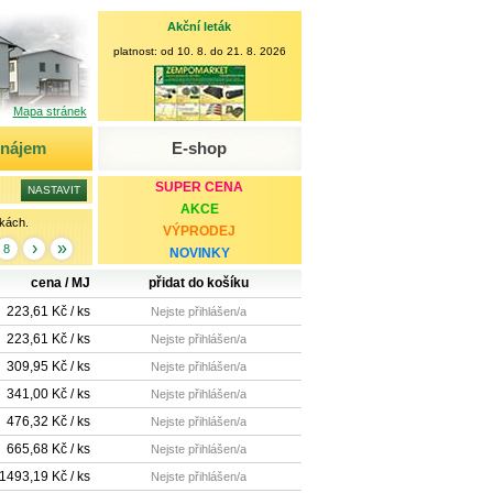
Akční leták
platnost: od 10. 8. do 21. 8. 2026
Mapa stránek
onájem
E-shop
SUPER CENA
AKCE
kách.
VÝPRODEJ
›
»
8
NOVINKY
cena / MJ
přidat do košíku
223,61 Kč / ks
Nejste přihlášen/a
223,61 Kč / ks
Nejste přihlášen/a
309,95 Kč / ks
Nejste přihlášen/a
341,00 Kč / ks
Nejste přihlášen/a
476,32 Kč / ks
Nejste přihlášen/a
665,68 Kč / ks
Nejste přihlášen/a
1493,19 Kč / ks
Nejste přihlášen/a