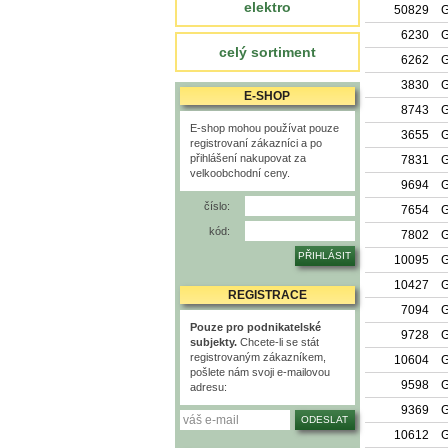
elektro
50829
G
6230
G
celý sortiment
6262
G
3830
G
E-SHOP
8743
G
E-shop mohou používat pouze
3655
G
registrovaní zákazníci a po
přihlášení nakupovat za
7831
G
velkoobchodní ceny.
9694
G
číslo:
7654
G
kód:
7802
G
10095
G
10427
G
REGISTRACE
7094
G
Pouze pro podnikatelské
9728
G
subjekty.
Chcete-li se stát
registrovaným zákazníkem,
10604
G
pošlete nám svoji e-mailovou
9598
G
adresu:
9369
G
10612
G