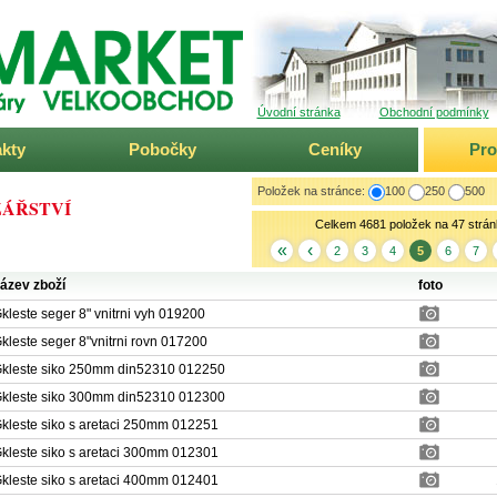
ARKET
Úvodní stránka
Obchodní podmínky
kty
Pobočky
Ceníky
Pr
Položek na stránce:
100
250
500
ÁŘSTVÍ
Celkem 4681 položek na 47 strán
«
‹
2
3
4
5
6
7
ázev zboží
foto
kleste seger 8" vnitrni vyh 019200
kleste seger 8"vnitrni rovn 017200
kleste siko 250mm din52310 012250
kleste siko 300mm din52310 012300
kleste siko s aretaci 250mm 012251
kleste siko s aretaci 300mm 012301
kleste siko s aretaci 400mm 012401