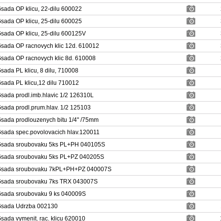
sada OP klicu, 22-dilu 600022
sada OP klicu, 25-dilu 600025
sada OP klicu, 25-dilu 600125V
sada OP racnovych klic 12d. 610012
sada OP racnovych klic 8d. 610008
sada PL klicu, 8 dilu, 710008
sada PL klicu,12 dilu 710012
sada prodl.imb.hlavic 1/2 126310L
sada prodl.prum.hlav. 1/2 125103
sada prodlouzenych bitu 1/4" /75mm
sada spec.povolovacich hlav.120011
sada sroubovaku 5ks PL+PH 040105S
sada sroubovaku 5ks PL+PZ 040205S
sada sroubovaku 7kPL+PH+PZ 040007S
sada sroubovaku 7ks TRX 043007S
sada sroubovaku 9 ks 040009S
sada Udrzba 002130
sada vymenit. rac. klicu 620010