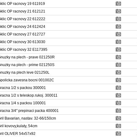
klic OP racnovy 19 611919
klic OP racnovy 21 612121
klic OP racnovy 22 612222
klic OP racnovy 24 612424
klic OP racnovy 27 612727
klic OP racnovy 30 613030
klic OP racnovy 32 E117395
nuzky na plech - prave 021250R
nuzky na plech - prime 021250S
nuzky na plech leve 021250L
policka zavesna bocni 001002C
racna 1/2 s packou 300001
racna 1/2 s teleskop.rukoj. 300011
racna 1/4 s packou 100001
racna 3/4" prepinaci packa 400001
ril Bavarian, nastav. 32-66/150cm
ril kovovy,kulaty, 54cm
ril OLIVER 54x57x92