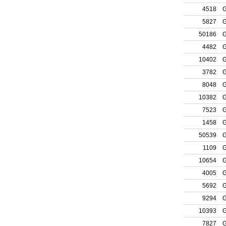
4518
G
5827
G
50186
G
4482
G
10402
G
3782
G
8048
G
10382
G
7523
G
1458
G
50539
G
1109
G
10654
G
4005
G
5692
G
9294
G
10393
G
7827
G