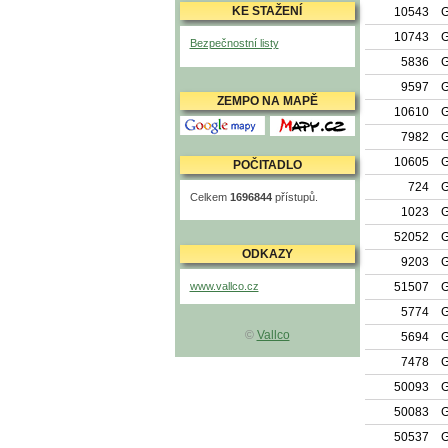
KE STAŽENÍ
10543
G
10743
G
Bezpečnostní listy
5836
G
9597
G
ZEMPO NA MAPĚ
10610
G
Mapy Google
Mapy.cz
7982
G
10605
G
POČITADLO
724
G
Celkem
1696844
přístupů.
1023
G
52052
G
ODKAZY
9203
G
www.vallco.cz
51507
G
5774
G
©
Vallco
5694
G
7478
G
50093
G
50083
G
50537
G