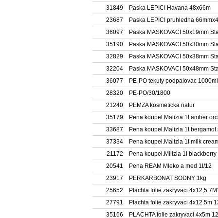
31849
Paska LEPICI Havana 48x66m
23687
Paska LEPICI pruhledna 66mm
36097
Paska MASKOVACI 50x19mm Sta
35190
Paska MASKOVACI 50x30mm Sta
32829
Paska MASKOVACI 50x38mm Sta
32204
Paska MASKOVACI 50x48mm Sta
36077
PE-PO tekuty podpalovac 1000ml
28320
PE-PO/30/1800
21240
PEMZA kosmeticka natur
35179
Pena koupel.Malizia 1l amber orc
33687
Pena koupel.Malizia 1l bergamot
37334
Pena koupel.Malizia 1l milk crea
21172
Pena koupel.Milizia 1l blackberry
20541
Pena REAM Mleko a med 1l/12
23917
PERKARBONAT SODNY 1kg
25652
Plachta folie zakryvaci 4x12,5 7
27791
Plachta folie zakryvaci 4x12.5m 
35166
PLACHTA folie zakryvaci 4x5m 1