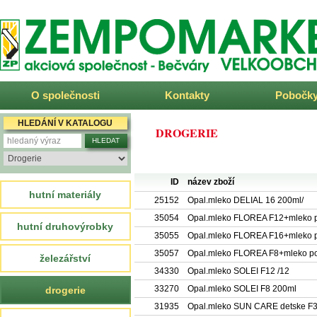
ZEMPOMARKET
O společnosti
Kontakty
Pobočk
HLEDÁNÍ V KATALOGU
DROGERIE
ID
název zboží
hutní materiály
25152
Opal.mleko DELIAL 16 200ml/
35054
Opal.mleko FLOREA F12+mleko 
hutní druhovýrobky
35055
Opal.mleko FLOREA F16+mleko 
35057
Opal.mleko FLOREA F8+mleko p
železářství
34330
Opal.mleko SOLEI F12 /12
33270
Opal.mleko SOLEI F8 200ml
drogerie
31935
Opal.mleko SUN CARE detske F3