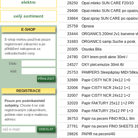
elektro
28250
Opal.mleko SUN CARE F20/10
29406
Opal.mleko SUN CARE po opalo
celý sortiment
33664
Opal.spray SUN CARE po opalov
25759
Oprava
E-SHOP
33444
ORGANICS 200ml 2v1 barvene vl.
E-shop mohou používat pouze
31683
ORGANICS samp.Suche a posk.
registrovaní zákazníci a po
přihlášení nakupovat za
20305
Osuska Bila
velkoobchodní ceny.
24780
OXY krem proti akne 30ml /
číslo:
24527
OXY plet.emulze 30ml /6/
kód:
25753
PAMPERS Sleep&play MIDI 58ks
32689
Papir CISTY NCR 24x12 1+0
32006
Papir CISTY NCR 24x12 1+1
REGISTRACE
32007
Papir CISTY NCR 24x12 1+2
Pouze pro podnikatelské
32020
Papir FAKTURY 25x12 1+2 PP/
subjekty.
Chcete-li se stát
registrovaným zákazníkem,
32009
Papir FAKTURY 25x12 PP 1+3
pošlete nám svoji e-mailovou
36753
Papir na peceni FINO ROLL 8m
adresu:
27761
Papir na peceni FINO SHEETS 1
28826
PAPIR na peceni/40