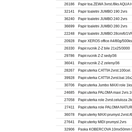
26186
Papir toa.ZEWA 3vrst./8ks AQUA
32141
Papir toaletni JUMBO 190 2vrs
36240
Papir toaletni JUMBO 240 2vrs
36699
Papir toaletni JUMBO 280 2vrs
22248
Papir toaletni JUMBO 28cm/6/1
20928
Papir XEROS office A4/80g/500ks
26330
Papir.rucnik Z-Z bile 21x25/3000
29786
Papir.rucnik Z-Z sedy/36
36041
Papir.rucnik Z-Z zeleny/36
28267
Papir.uterka CATTIA 2vrst.100cel.
39928
Papir.uterka CATTIA 2vrst.bal.16x
30706
Papir.uterka Jumbo MAXI role 1ks
24685
Papir.uterka PALOMA maxi 2vrs.
27058
Papir.uterka role 2vrst.celuloza 2k
27411
Papir.uterka role PALOMA NATU
36078
Papir.uterky MAXI prumysl.2vrst./
27641
Papir.uterky MIDI prumysl.2vrs
32906
Paska KOBERCOVA 10mx50mm 