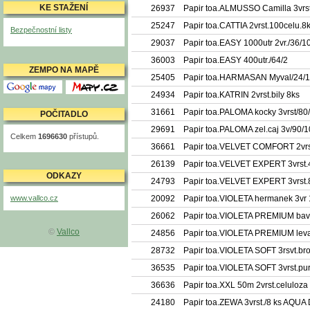
KE STAŽENÍ
26937
Papir toa.ALMUSSO Camilla 3vrst
25247
Papir toa.CATTIA 2vrst.100celu.8
Bezpečnostní listy
29037
Papir toa.EASY 1000utr 2vr./36/1
36003
Papir toa.EASY 400utr./64/2
ZEMPO NA MAPĚ
25405
Papir toa.HARMASAN Myval/24/1
Mapy Google
Mapy.cz
24934
Papir toa.KATRIN 2vrst.bily 8ks
31661
Papir toa.PALOMA kocky 3vrst/80
POČITADLO
29691
Papir toa.PALOMA zel.caj 3v/90/
Celkem
1696630
přístupů.
36661
Papir toa.VELVET COMFORT 2vrs
26139
Papir toa.VELVET EXPERT 3vrst.
ODKAZY
24793
Papir toa.VELVET EXPERT 3vrst.
www.vallco.cz
20092
Papir toa.VIOLETA hermanek 3vr
26062
Papir toa.VIOLETA PREMIUM bav
©
Vallco
24856
Papir toa.VIOLETA PREMIUM leva
28732
Papir toa.VIOLETA SOFT 3rsvt.br
36535
Papir toa.VIOLETA SOFT 3vrst.pur
36636
Papir toa.XXL 50m 2vrst.celuloza
24180
Papir toa.ZEWA 3vrst./8 ks AQUA 