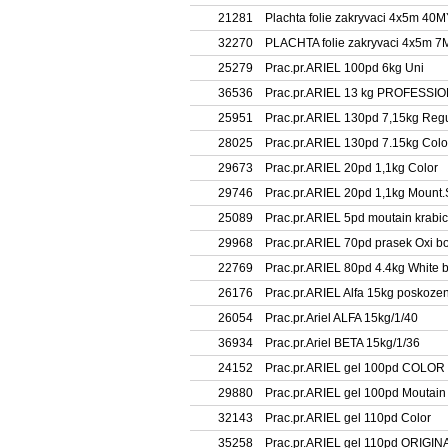
21281
Plachta folie zakryvaci 4x5m 40
32270
PLACHTA folie zakryvaci 4x5m 7
25279
Prac.pr.ARIEL 100pd 6kg Uni
36536
Prac.pr.ARIEL 13 kg PROFESSI
25951
Prac.pr.ARIEL 130pd 7,15kg Reg
28025
Prac.pr.ARIEL 130pd 7.15kg Colo
29673
Prac.pr.ARIEL 20pd 1,1kg Color
29746
Prac.pr.ARIEL 20pd 1,1kg Mount.
25089
Prac.pr.ARIEL 5pd moutain krabi
29968
Prac.pr.ARIEL 70pd prasek Oxi b
22769
Prac.pr.ARIEL 80pd 4.4kg White 
26176
Prac.pr.ARIEL Alfa 15kg poskoze
26054
Prac.pr.Ariel ALFA 15kg/1/40
36934
Prac.pr.Ariel BETA 15kg/1/36
24152
Prac.pr.ARIEL gel 100pd COLOR
29880
Prac.pr.ARIEL gel 100pd Moutain
32143
Prac.pr.ARIEL gel 110pd Color
35258
Prac.pr.ARIEL gel 110pd ORIGIN